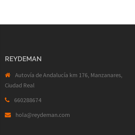
REYDEMAN
Autovía de Andalucía km 176, Manzanares,
Ciudad Real
660288674
hola@reydeman.com