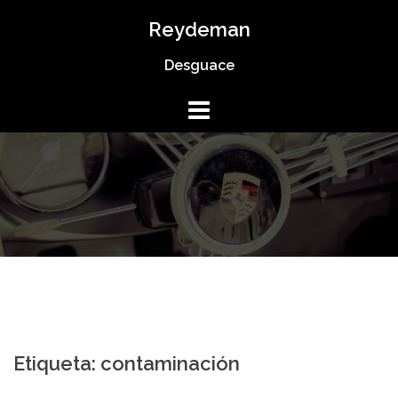
Saltar
Reydeman
al
Desguace
contenido
Etiqueta:
contaminación