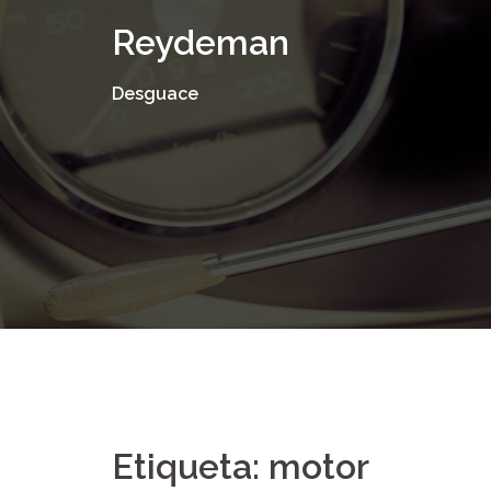
Saltar
Reydeman
al
contenido
Desguace
Etiqueta:
motor