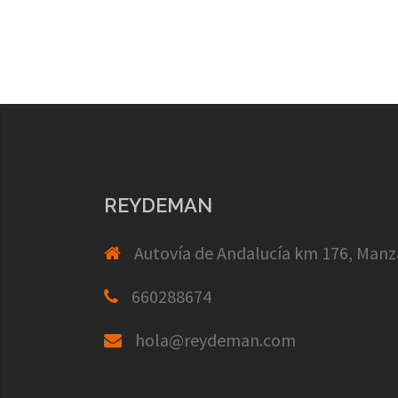
REYDEMAN
Autovía de Andalucía km 176, Manz
660288674
hola@reydeman.com