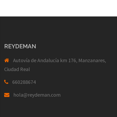
REYDEMAN
Autovía de Andalucía km 176, Manzanares,
Ciudad Real
660288674
hola@reydeman.com