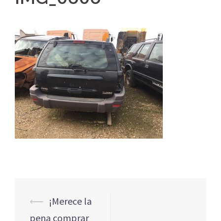
Navegación
⟵
¡Merece la
de
pena comprar