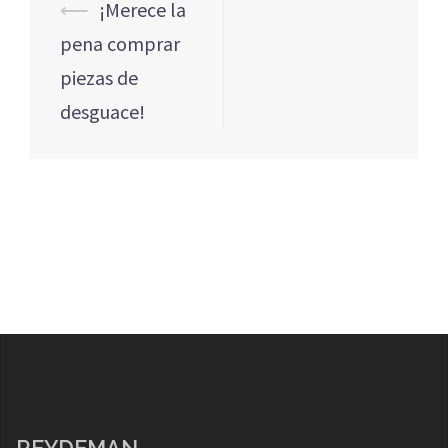
Navegación
⟵
¡Merece la
de
pena comprar
entradas
piezas de
desguace!
REYDEMAN