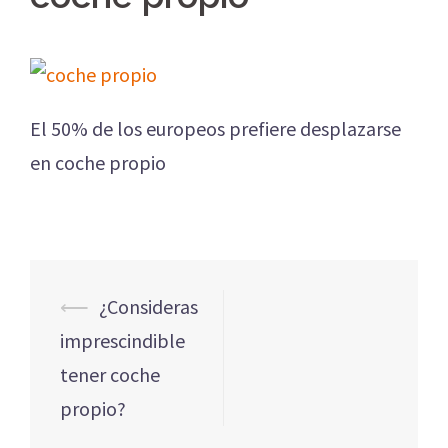
El 50% de los europeos prefiere desplazarse
en coche propio
Navegación
⟵
¿Consideras
de
imprescindible
entradas
tener coche
propio?