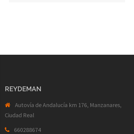
REYDEMAN
Autovía de Andalucía km 176, Manzanares,
Ciudad Real
660288674