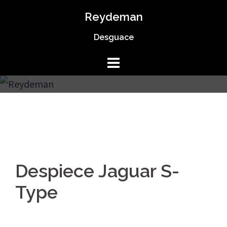
Saltar
Reydeman
al
Desguace
contenido
Despiece Jaguar S-
Type