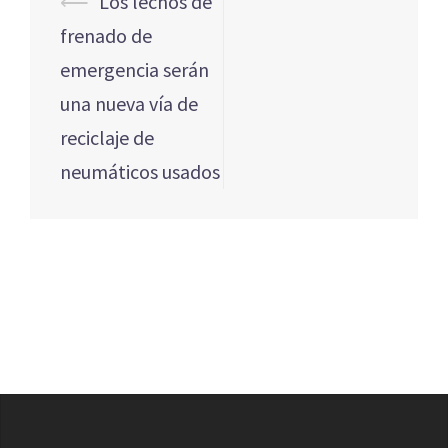
⟵
Los lechos de
de
frenado de
entradas
emergencia serán
una nueva vía de
reciclaje de
neumáticos usados