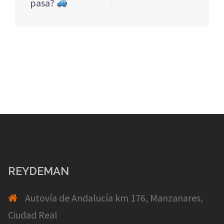
pasa?
REYDEMAN
Autovía de Andalucía km 176, Manzanares,
Ciudad Real