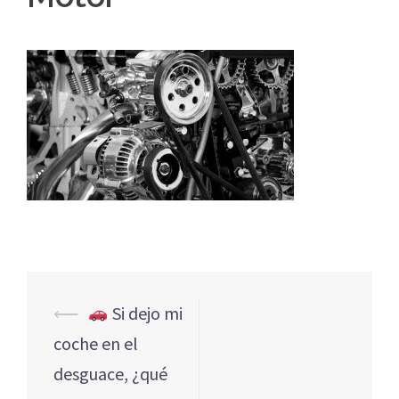
Navegación
⟵
Si dejo mi
de
coche en el
entradas
desguace, ¿qué