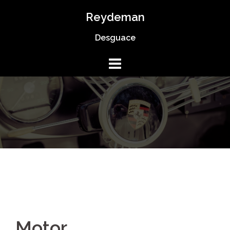
Saltar
Reydeman
al
Desguace
contenido
Motor