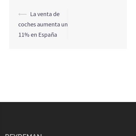
Navegación
⟵
La venta de
de
coches aumenta un
entradas
11% en España