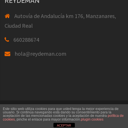
REYDEMAN
Autovía de Andalucía km 176, Manzanares,
Ciudad Real
660288674
hola@reydeman.com
Creado con WordPress
|
Tema:
Sydney
por
Este sitio web utiliza cookies para que usted tenga la mejor experiencia de
usuario. Si continúa navegando está dando su consentimiento para la
aceptación de las mencionadas cookies y la aceptación de nuestra
política de
aThemes.
cookies
, pinche el enlace para mayor información.
plugin cookies
ACEPTAR