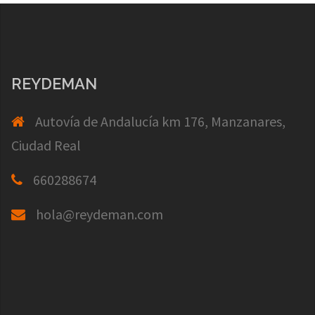
REYDEMAN
Autovía de Andalucía km 176, Manzanares,
Ciudad Real
660288674
hola@reydeman.com