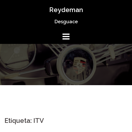
Saltar
Reydeman
al
Desguace
contenido
Etiqueta:
ITV