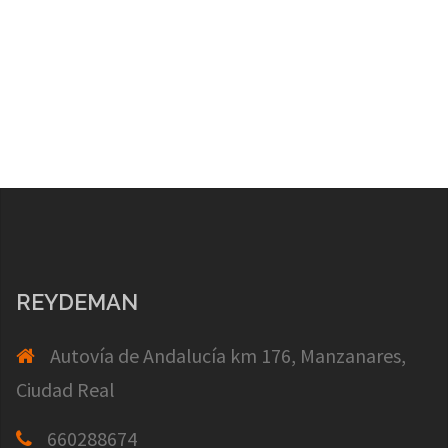
REYDEMAN
Autovía de Andalucía km 176, Manzanares,
Ciudad Real
660288674