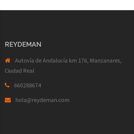
REYDEMAN
Autovía de Andalucía km 176, Manzanares,
Ciudad Real
660288674
hola@reydeman.com