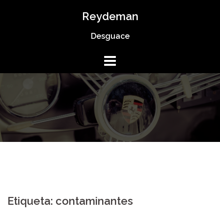
Saltar
Reydeman
al
Desguace
contenido
Etiqueta:
contaminantes