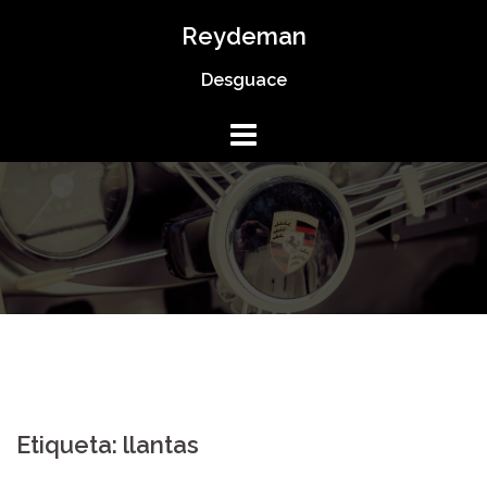
Saltar
Reydeman
al
Desguace
contenido
Etiqueta:
llantas