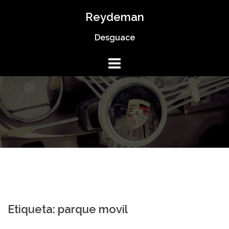
Saltar
Reydeman
al
Desguace
contenido
Etiqueta:
parque movil