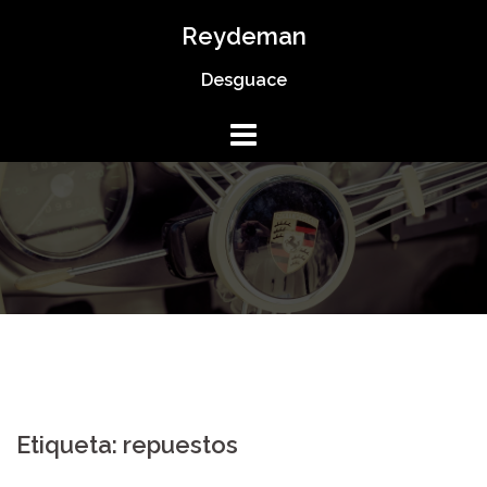
Saltar
Reydeman
al
Desguace
contenido
Etiqueta:
repuestos