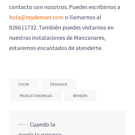
contacto con nosotros. Puedes escribirnos a
hola@reydeman.com
o llamarnos al
926611732. También puedes visitarnos en
nuestras instalaciones de Manzanares,
estaremos encantados de atenderte.
COCHE
DESGUACE
PIEZAS ECONOMICAS
REVISIÓN
Navegación
⟵
Cuando la
de
avería la provoca