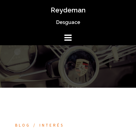
Saltar
Reydeman
al
Desguace
contenido
BLOG
INTERÉS