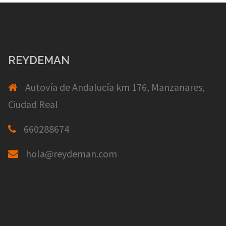
REYDEMAN
Autovía de Andalucía km 176, Manzanares,
Ciudad Real
660288674
hola@reydeman.com