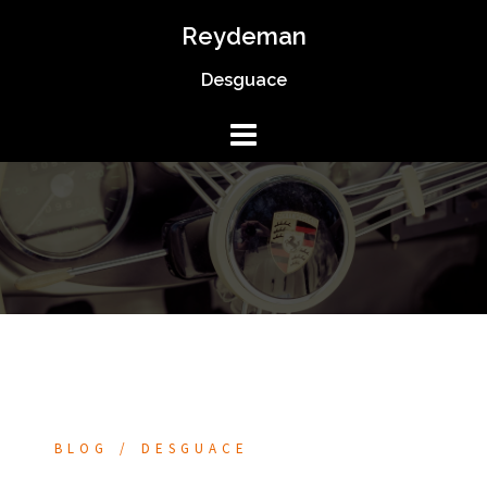
Saltar
Reydeman
al
Desguace
contenido
BLOG
DESGUACE