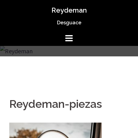
Saltar
Reydeman
al
Desguace
contenido
Reydeman-piezas