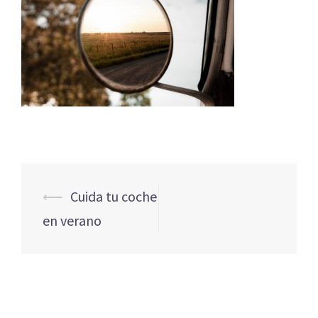
Navegación
⟵
Cuida tu coche
de
en verano
entradas