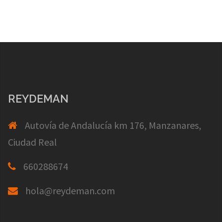
REYDEMAN
Autovía de Andalucía km 176, Manzanares,
Ciudad Real
660288674
hola@reydeman.com