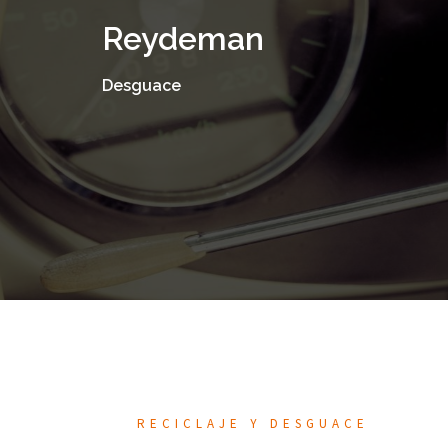
Saltar
Reydeman
al
contenido
Desguace
RECICLAJE Y DESGUACE