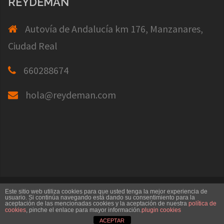
REYDEMAN
Autovía de Andalucía km 176, Manzanares,
Ciudad Real
660288674
hola@reydeman.com
Creado con WordPress
|
Tema:
Sydney
por
Este sitio web utiliza cookies para que usted tenga la mejor experiencia de
usuario. Si continúa navegando está dando su consentimiento para la
aceptación de las mencionadas cookies y la aceptación de nuestra
política de
aThemes.
cookies
, pinche el enlace para mayor información.
plugin cookies
ACEPTAR