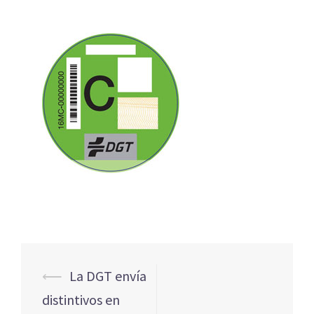
Navegación
⟵
La DGT envía
de
distintivos en