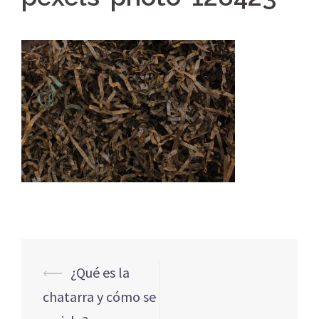
Navegación
⟵
¿Qué es la
de
chatarra y cómo se
entradas