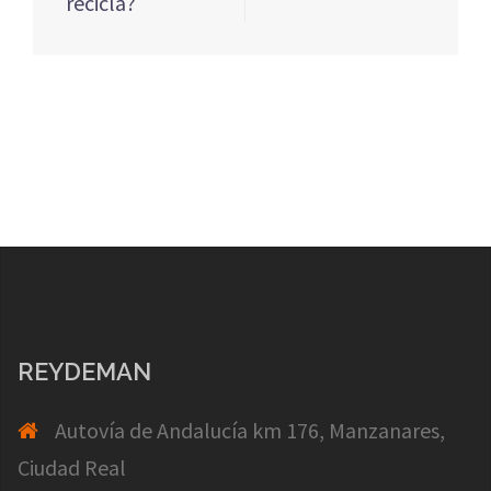
recicla?
REYDEMAN
Autovía de Andalucía km 176, Manzanares,
Ciudad Real