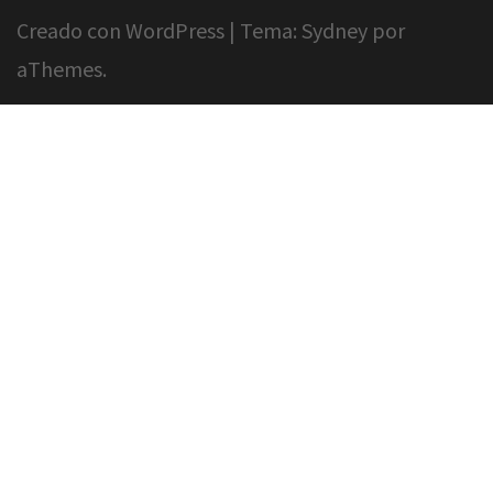
Creado con WordPress
|
Tema:
Sydney
por
aThemes.