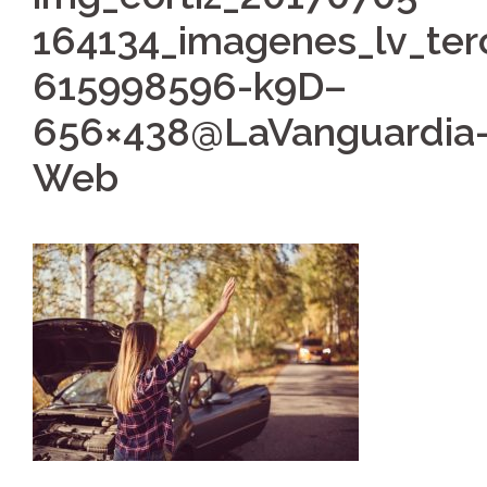
164134_imagenes_lv_terc
615998596-k9D–
656×438@LaVanguardia
Web