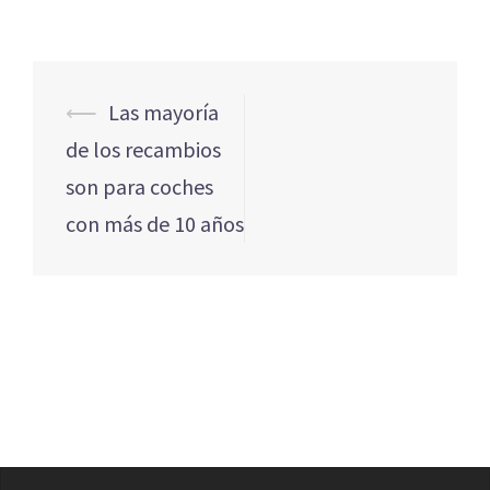
Navegación
⟵
Las mayoría
de
de los recambios
entradas
son para coches
con más de 10 años