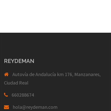
REYDEMAN
Autovía de Andalucía km 176, Manzanares,
Ciudad Real
660288674
hola@reydeman.com