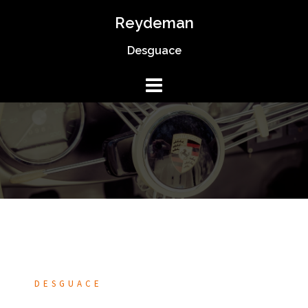
Saltar
Reydeman
al
Desguace
contenido
DESGUACE