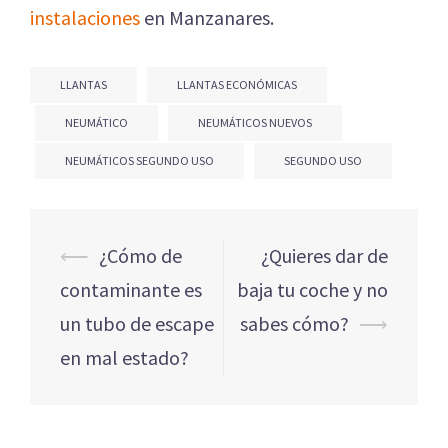
instalaciones
en Manzanares.
LLANTAS
LLANTAS ECONÓMICAS
NEUMÁTICO
NEUMÁTICOS NUEVOS
NEUMÁTICOS SEGUNDO USO
SEGUNDO USO
Navegación
⟵
¿Cómo de
¿Quieres dar de
de
contaminante es
baja tu coche y no
entradas
un tubo de escape
sabes cómo?
⟶
en mal estado?