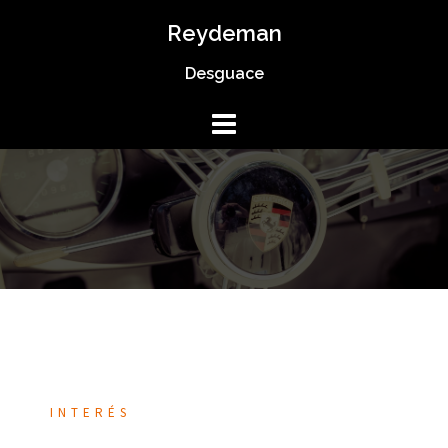
Saltar
Reydeman
al
Desguace
contenido
INTERÉS