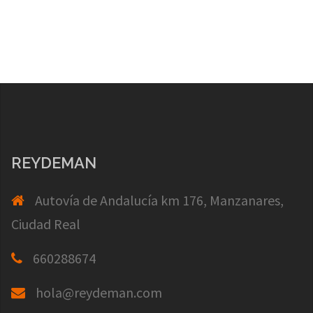
REYDEMAN
Autovía de Andalucía km 176, Manzanares,
Ciudad Real
660288674
hola@reydeman.com