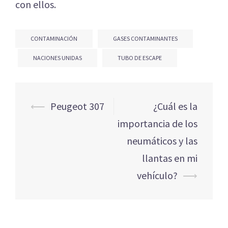
con ellos.
CONTAMINACIÓN
GASES CONTAMINANTES
NACIONES UNIDAS
TUBO DE ESCAPE
Navegación
⟵
Peugeot 307
¿Cuál es la
de
importancia de los
entradas
neumáticos y las
llantas en mi
vehículo?
⟶